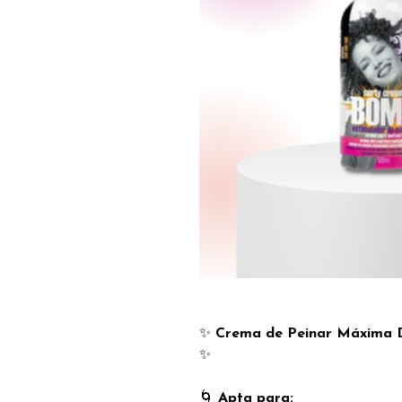
✨
Crema de Peinar Máxima De
✨
🌀
Apta para: