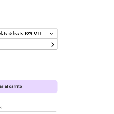
obtené hasta
10% OFF
r al carrito
ío