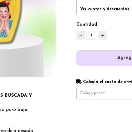
Ver cuotas y descuentos
Cantidad
1
Agrega
Calculá el costo de env
S BUSCADA Y
ara poro
baja
no deja pesado