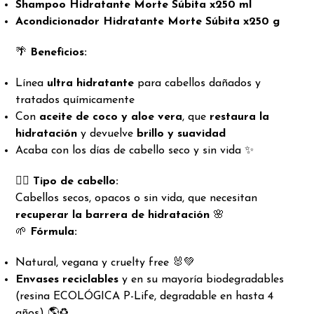
Shampoo Hidratante Morte Súbita x250 ml
Acondicionador Hidratante Morte Súbita x250 g
🌴
Beneficios:
Línea
ultra hidratante
para cabellos dañados y
tratados químicamente
Con
aceite de coco y aloe vera
, que
restaura la
hidratación
y devuelve
brillo y suavidad
Acaba con los días de cabello seco y sin vida ✨
💇‍♀️
Tipo de cabello:
Cabellos secos, opacos o sin vida, que necesitan
recuperar la barrera de hidratación
🌸
🌱
Fórmula:
Natural, vegana y cruelty free 🐰💚
Envases reciclables
y en su mayoría biodegradables
(resina ECOLÓGICA P-Life, degradable en hasta 4
años) 🌎♻️