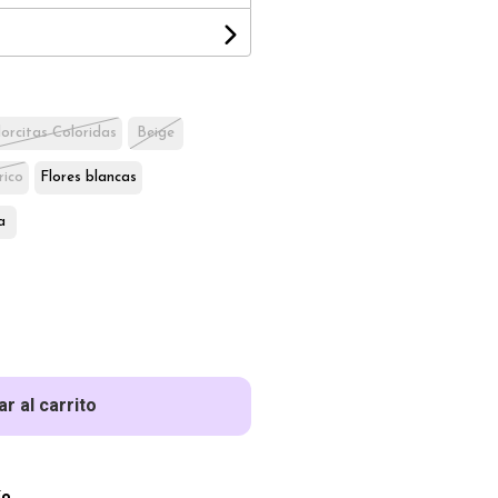
lorcitas Coloridas
Beige
rico
Flores blancas
a
r al carrito
ío