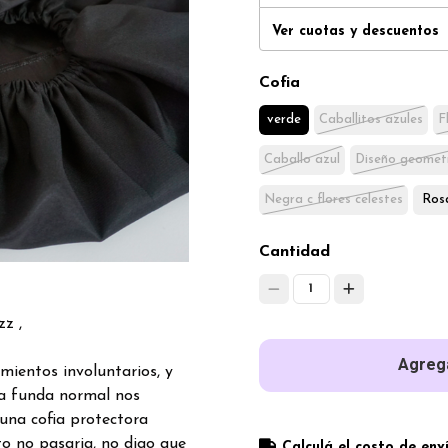
Ver cuotas y descuentos
Cofia
verde
Caballitos azules
F
Caballo azul
Diseño geomet
Negra c flores celestes
Ros
Cantidad
1
zz ,
Agrega
imientos involuntarios, y
na funda normal nos
 una cofia protectora
o no pasaria, no digo que
Calculá el costo de env